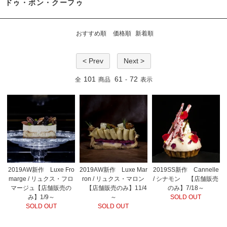
ドゥ・ボン・クーフゥ
おすすめ順
価格順
新着順
< Prev
Next >
101
61
72
全
商品
-
表示
2019AW新作 Luxe Fro
2019AW新作 Luxe Mar
2019SS新作 Cannelle
marge / リュクス・フロ
ron / リュクス・マロン
/ シナモン 【店舗販売
マージュ【店舗販売の
【店舗販売のみ】11/4
のみ】7/18～
み】1/9～
～
SOLD OUT
SOLD OUT
SOLD OUT