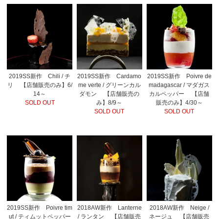
2019SS新作 Chili / チ
2019SS新作 Cardamo
2019SS新作 Poivre de
リ 【店舗販売のみ】6/
me verte / グリーンカル
madagascar / マダガス
14～
ダモン 【店舗販売の
カルペッパー 【店舗
SOLD OUT
み】8/9～
販売のみ】4/30～
SOLD OUT
SOLD OUT
2019SS新作 Poivre tim
2018AW新作 Lanterne
2018AW新作 Neige /
ut / ティムットペッパー
/ ランタン 【店舗販売
ネージュ 【店舗販売