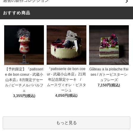
過去の新作コレクション
おすすめ商品
『patisserie de bon coe
【予約限定】『patisseri
Gâteau a la pistache frai
ur - 武蔵小山本店』21周
e de bon coeur - 武蔵小
ses / ガトーピスターシ
年記念限定ケーキ /
山本店』8月限定デセー
ュフレーズ
ムースヴィオレ・ピスタ
ル / ピーチメルバパルフ
7,150円(税込)
ーシュ
ェ
4,050円(税込)
3,355円(税込)
もっと見る