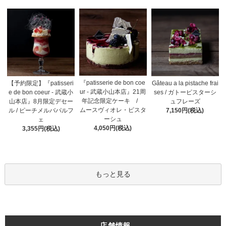
『patisserie de bon coe
【予約限定】『patisseri
Gâteau a la pistache frai
ur - 武蔵小山本店』21周
e de bon coeur - 武蔵小
ses / ガトーピスターシ
年記念限定ケーキ /
山本店』8月限定デセー
ュフレーズ
ムースヴィオレ・ピスタ
ル / ピーチメルバパルフ
7,150円(税込)
ーシュ
ェ
4,050円(税込)
3,355円(税込)
もっと見る
店舗情報