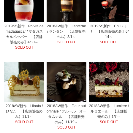
2019SS新作 Poivre de
2018AW新作 Lanterne
2019SS新作 Chili / チ
madagascar / マダガス
/ ランタン 【店舗販売
リ 【店舗販売のみ】6/
カルペッパー 【店舗
のみ】3/1～
14～
販売のみ】4/30～
SOLD OUT
SOLD OUT
SOLD OUT
2018AW新作 Hinata /
2018AW新作 Fleur aut
2018AW新作 Lumiere /
ひなた 【店舗販売の
omnale / フルール オー
ルミエール 【店舗販
み】11/1～
タムナル 【店舗販売
売のみ】1/7～
SOLD OUT
のみ】11/19～
SOLD OUT
SOLD OUT