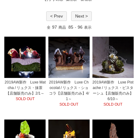
< Prev
Next >
97
85
96
全
商品
-
表示
2019AW新作 Luxe Mat
2019AW新作 Luxe Ch
2019AW新作 Luxe Pist
cha / リュクス・抹茶
ocolat / リュクス・ショ
ache / リュクス・ピスタ
【店舗販売のみ】2/1～
コラ【店舗販売のみ】4/
ーシュ【店舗販売のみ】
SOLD OUT
1～
6/10～
SOLD OUT
SOLD OUT