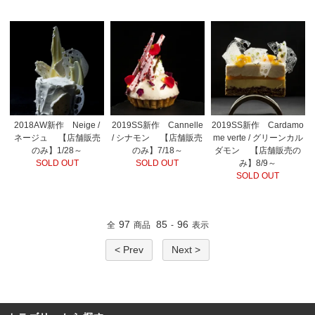
2018AW新作 Neige /
2019SS新作 Cannelle
2019SS新作 Cardamo
ネージュ 【店舗販売
/ シナモン 【店舗販売
me verte / グリーンカル
のみ】1/28～
のみ】7/18～
ダモン 【店舗販売の
SOLD OUT
SOLD OUT
み】8/9～
SOLD OUT
97
85
96
全
商品
-
表示
< Prev
Next >