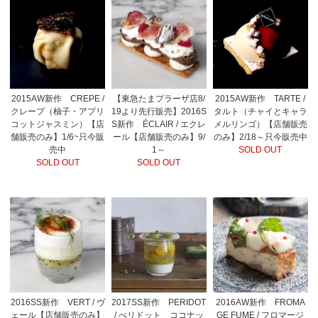
2015AW新作 CREPE /
【東急たまプラーザ店8/
2015AW新作 TARTE /
クレープ（柚子・アプリ
19より先行販売】2016S
タルト（チャイとキャラ
コットジャスミン）【店
S新作 ÉCLAIR / エクレ
メルリンゴ）【店舗販売
舗販売のみ】1/6~只今販
ール【店舗販売のみ】9/
のみ】2/18～只今販売中
売中
1～
SOLD OUT
SOLD OUT
SOLD OUT
2016SS新作 VERT / ヴ
2017SS新作 PERIDOT
2016AW新作 FROMA
ェール【店舗販売のみ】
/ ぺリドット ココナッ
GE FUME / フロマージ