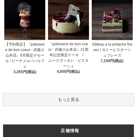
『patisserie de bon coe
【予約限定】『patisseri
Gâteau a la pistache frai
ur - 武蔵小山本店』21周
e de bon coeur - 武蔵小
ses / ガトーピスターシ
年記念限定ケーキ /
山本店』8月限定デセー
ュフレーズ
ムースヴィオレ・ピスタ
ル / ピーチメルバパルフ
7,150円(税込)
ーシュ
ェ
4,050円(税込)
3,355円(税込)
もっと見る
店舗情報