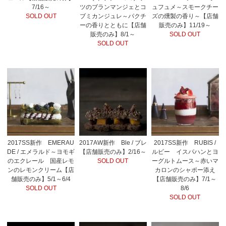
7/16～
ツのブランマンジェとコ
ュフュメ～スモークチー
SOLD OUT
ブミカンジュレ～パクチ
ズの燻製の香り～【店舗
ーの香りとともに【店舗
販売のみ】11/19～
販売のみ】8/1～
SOLD OUT
SOLD OUT
2017SS新作 EMERAU
2017AW新作 Ble / ブレ
2017SS新作 RUBIS /
DE / エメラルド～ヨモギ
【店舗販売のみ】2/16～
ルビー イスパハンとヨ
のエクレール 国産レモ
SOLD OUT
ーグルトムース～赤いマ
ンのレモンクリーム【店
カロンのシャポー添え
舗販売のみ】5/1～6/4
【店舗販売のみ】7/1～
SOLD OUT
8/6
SOLD OUT