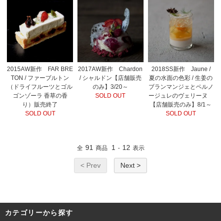
2015AW新作 FAR BRE
2017AW新作 Chardon
2018SS新作 Jaune /
TON / ファーブルトン
/ シャルドン【店舗販売
夏の水面の色彩 / 生姜の
（ドライフルーツとゴル
のみ】3/20～
ブランマンジェとペルノ
ゴンゾーラ 香草の香
SOLD OUT
ージュレのヴェリーヌ
り）販売終了
【店舗販売のみ】8/1～
SOLD OUT
SOLD OUT
91
1
12
全
商品
-
表示
< Prev
Next >
カテゴリーから探す