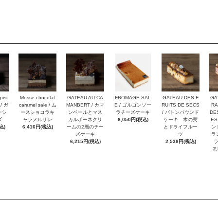
pist
Mosse chocolat
GATEAU AU CA
FROMAGE SAL
GATEAU DES F
GA
 / ガ
caramel sale / ム
MANBERT / カマ
E / ゴルゴンゾー
RUITS DE SECS
RA
ーシ
ースショコラキ
ンベールとマス
ラチーズケーキ
/ バトンパウンド
DE
ズ
ャラメルサレ
カルポーネクリ
6,050円(税込)
ケーキ 木の実
ES
込)
6,416円(税込)
ームの2層のチー
とドライフルー
ン
ズケーキ
ツ
ラ
6,215円(税込)
2,538円(税込)
2