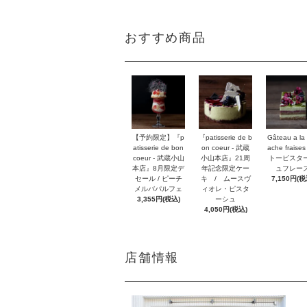
おすすめ商品
【予約限定】『p
『patisserie de b
Gâteau a la 
atisserie de bon
on coeur - 武蔵
ache fraises
coeur - 武蔵小山
小山本店』21周
トーピスタ
本店』8月限定デ
年記念限定ケー
ュフレー
セール / ピーチ
キ / ムースヴ
7,150円(税
メルバパルフェ
ィオレ・ピスタ
3,355円(税込)
ーシュ
4,050円(税込)
店舗情報