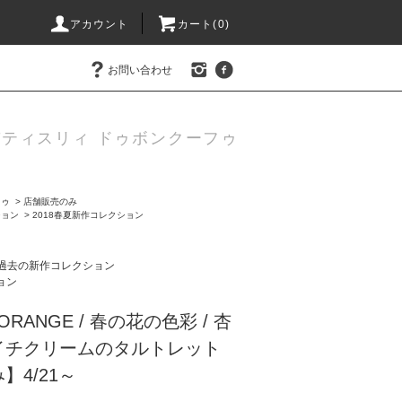
アカウント
カート(0)
お問い合わせ
ティスリィ ドゥボンクーフゥ
フゥ
>
店舗販売のみ
ション
>
2018春夏新作コレクション
過去の新作コレクション
ョン
ORANGE / 春の花の色彩 / 杏
イチクリームのタルトレット
】4/21～