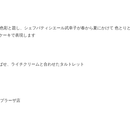
EUR -色彩と題し、シェフパティシエール武幸子が春から夏にかけて 色
ケーキで表現します
ばせ、ライチクリームと合わせたタルトレット
まプラーザ店