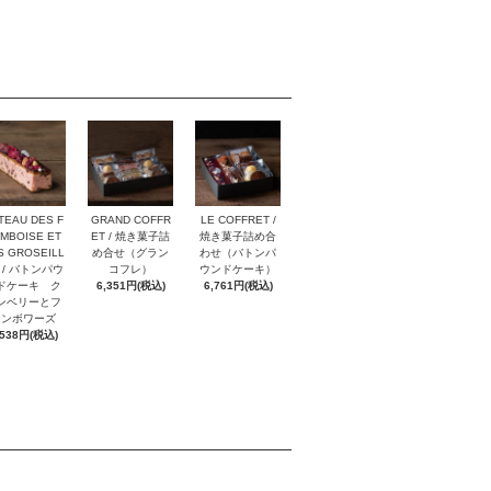
TEAU DES F
GRAND COFFR
LE COFFRET /
MBOISE ET
ET / 焼き菓子詰
焼き菓子詰め合
S GROSEILL
め合せ（グラン
わせ（バトンパ
 / バトンパウ
コフレ）
ウンドケーキ）
ドケーキ ク
6,351円(税込)
6,761円(税込)
ンベリーとフ
ランボワーズ
,538円(税込)