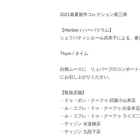
2021春夏新作コレクション第三弾
【Herbier / ハーバリウム】
シェフパティシエール武幸子による、春
Thym / タイム
白桃ムースに リュバーブのコンポート
にお召し上がりください。
【取扱店舗】
・
ドゥ・ボン・クーフゥ 武蔵小山本店
・
ル・コフレ・ドゥ・クーフゥ 白金本店
・
ル・コフレ・ドゥ・クーフゥ ライズ
・
ディゾン 水道橋店
・ディゾン 九段下店