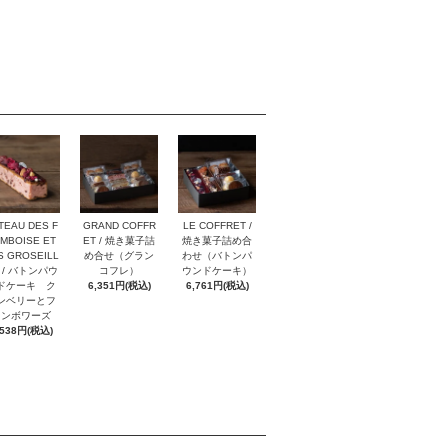
TEAU DES F
GRAND COFFR
LE COFFRET /
MBOISE ET
ET / 焼き菓子詰
焼き菓子詰め合
S GROSEILL
め合せ（グラン
わせ（バトンパ
 / バトンパウ
コフレ）
ウンドケーキ）
ドケーキ ク
6,351円(税込)
6,761円(税込)
ンベリーとフ
ランボワーズ
,538円(税込)