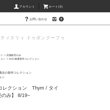
アカウント
カート(0)
お問い合わせ
ティスリィ ドゥボンクーフゥ
フゥ
>
店舗販売のみ
ション
>
2021春夏新作コレクション
過去の新作コレクション
ョン
コレクション Thym / タイ
み】 8/19~