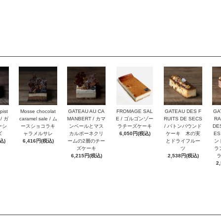
pist
Mosse chocolat
GATEAU AU CA
FROMAGE SAL
GATEAU DES F
GA
 / ガ
caramel sale / ム
MANBERT / カマ
E / ゴルゴンゾー
RUITS DE SECS
RA
ーシ
ースショコラキ
ンベールとマス
ラチーズケーキ
/ バトンパウンド
DE
ズ
ャラメルサレ
カルポーネクリ
6,050円(税込)
ケーキ 木の実
ES
込)
6,416円(税込)
ームの2層のチー
とドライフルー
ン
ズケーキ
ツ
ラ
6,215円(税込)
2,538円(税込)
2