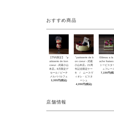
おすすめ商品
【予約限定】『p
『patisserie de b
Gâteau a la 
atisserie de bon
on coeur - 武蔵
ache fraises
coeur - 武蔵小山
小山本店』21周
トーピスタ
本店』8月限定デ
年記念限定ケー
ュフレー
セール / ピーチ
キ / ムースヴ
7,150円(税
メルバパルフェ
ィオレ・ピスタ
3,355円(税込)
ーシュ
4,050円(税込)
店舗情報