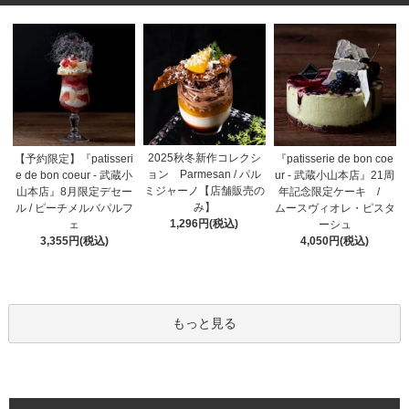
2025秋冬新作コレクシ
【予約限定】『patisseri
『patisserie de bon coe
ョン Parmesan / パル
e de bon coeur - 武蔵小
ur - 武蔵小山本店』21周
ミジャーノ【店舗販売の
山本店』8月限定デセー
年記念限定ケーキ /
み】
ル / ピーチメルバパルフ
ムースヴィオレ・ピスタ
1,296円(税込)
ェ
ーシュ
3,355円(税込)
4,050円(税込)
もっと見る