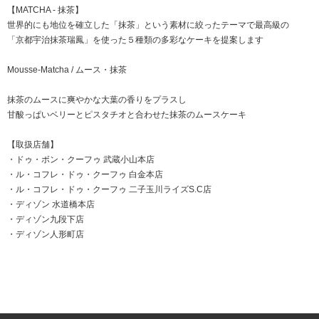
【MATCHA - 抹茶】
世界的にも地位を確立した「抹茶」という素材に絞ったテーマで最高級の
「京都宇治抹茶瑞鳳」を使った５種類の多彩なケーキを提案します
Mousse-Matcha / ムース・抹茶
抹茶のムースに爽やかな大葉の香りをプラスし
甘酸っぱいベリーとピスタチオと合わせた抹茶のムースケーキ
【取扱店舗】
・
ドゥ・ボン・クーフゥ 武蔵小山本店
・
ル・コフレ・ドゥ・クーフゥ 白金本店
・
ル・コフレ・ドゥ・クーフゥ 二子玉川ライズS.C店
・
ディゾン 水道橋本店
・
ディゾン九段下店
・
ディゾン人形町店