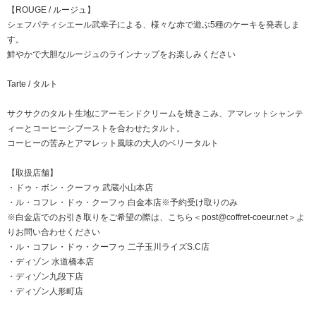
【ROUGE / ルージュ】
シェフパティシエール武幸子による、様々な赤で遊ぶ5種のケーキを発表しま
す。
鮮やかで大胆なルージュのラインナップをお楽しみください
Tarte / タルト
サクサクのタルト生地にアーモンドクリームを焼きこみ、アマレットシャンテ
ィーとコーヒーシブーストを合わせたタルト。
コーヒーの苦みとアマレット風味の大人のベリータルト
【取扱店舗】
・
ドゥ・ボン・クーフゥ 武蔵小山本店
・
ル・コフレ・ドゥ・クーフゥ 白金本店
※予約受け取りのみ
※白金店でのお引き取りをご希望の際は、
こちら＜post@coffret-coeur.net＞
よ
りお問い合わせください
・
ル・コフレ・ドゥ・クーフゥ 二子玉川ライズS.C店
・
ディゾン 水道橋本店
・
ディゾン九段下店
・
ディゾン人形町店