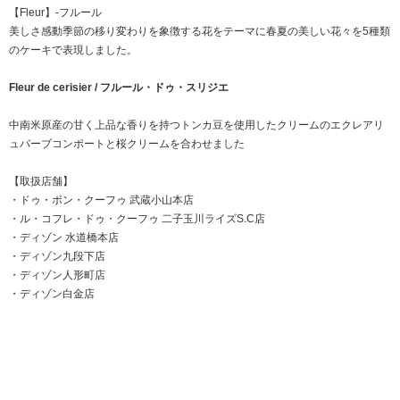
【Fleur】-フルール
美しさ感動季節の移り変わりを象徴する花をテーマに春夏の美しい花々を5種類
のケーキで表現しました。
Fleur de cerisier / フルール・ドゥ・スリジエ
中南米原産の甘く上品な香りを持つトンカ豆を使用したクリームのエクレアリ
ュバーブコンポートと桜クリームを合わせました
【取扱店舗】
・
ドゥ・ボン・クーフゥ 武蔵小山本店
・
ル・コフレ・ドゥ・クーフゥ 二子玉川ライズS.C店
・
ディゾン 水道橋本店
・
ディゾン九段下店
・
ディゾン人形町店
・
ディゾン白金店