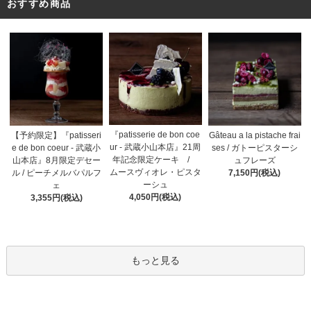
おすすめ商品
『patisserie de bon coe
【予約限定】『patisseri
Gâteau a la pistache frai
ur - 武蔵小山本店』21周
e de bon coeur - 武蔵小
ses / ガトーピスターシ
年記念限定ケーキ /
山本店』8月限定デセー
ュフレーズ
ムースヴィオレ・ピスタ
ル / ピーチメルバパルフ
7,150円(税込)
ーシュ
ェ
4,050円(税込)
3,355円(税込)
もっと見る