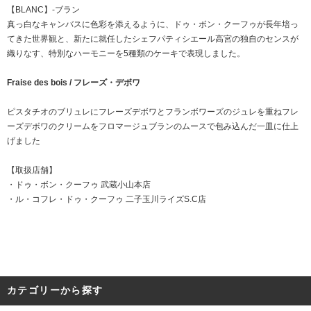
【BLANC】-ブラン
真っ白なキャンバスに色彩を添えるように、ドゥ・ボン・クーフゥが長年培っ
てきた世界観と、新たに就任したシェフパティシエール高宮の独自のセンスが
織りなす、特別なハーモニーを5種類のケーキで表現しました。
Fraise des bois / フレーズ・デボワ
ピスタチオのブリュレにフレーズデボワとフランボワーズのジュレを重ねフレ
ーズデボワのクリームをフロマージュブランのムースで包み込んだ一皿に仕上
げました
【取扱店舗】
・
ドゥ・ボン・クーフゥ 武蔵小山本店
・
ル・コフレ・ドゥ・クーフゥ 二子玉川ライズS.C店
カテゴリーから探す