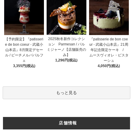
2025秋冬新作コレクシ
【予約限定】『patisseri
『patisserie de bon coe
ョン Parmesan / パル
e de bon coeur - 武蔵小
ur - 武蔵小山本店』21周
ミジャーノ【店舗販売の
山本店』8月限定デセー
年記念限定ケーキ /
み】
ル / ピーチメルバパルフ
ムースヴィオレ・ピスタ
1,296円(税込)
ェ
ーシュ
3,355円(税込)
4,050円(税込)
もっと見る
店舗情報